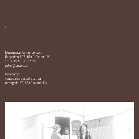
,
Idegenerator by nielsencom
Østparken 107, 6840 Oksbøl DK
Tlf. + 45 51 90 37 25
peter@petern.dk
basecamp:
ventesalen oksbøl station
østergade 17, 6840 oksbøl DK