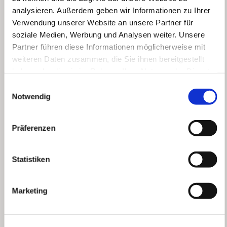
analysieren. Außerdem geben wir Informationen zu Ihrer
Verwendung unserer Website an unsere Partner für
soziale Medien, Werbung und Analysen weiter. Unsere
Partner führen diese Informationen möglicherweise mit
weiteren Daten zusammen, die Sie ihnen bereitgestellt
haben oder die sie im Rahmen Ihrer Nutzung der Dienste
gesammelt haben.
Einwilligungsauswahl
Notwendig
MIETEN SIE EIN E-FATBIKE FÜR IHR
FIRMENEVENT
Präferenzen
Unsere Spezialität sind Gruppen- und
Firmenveranstaltungen. Mieten Sie unsere E Fat
Statistiken
Bikes und machen Sie einen Ausflug z.B. Ho oder
Skallingen, wo es evtl. gute Möglichkeiten zum
Marketing
Essen gibt Essen mitgebracht. Fragen Sie uns –
wir begleiten Sie gerne bei der Planung.